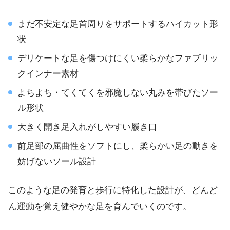
まだ不安定な足首周りをサポートする
ハイカット
形
状
デリケートな足を傷つけにくい
柔らかなファブリッ
ク
インナー素材
よちよち・てくてくを邪魔しない
丸みを帯びたソー
ル
形状
大きく開き
足入れがしやすい
履き口
前足部の屈曲性をソフトにし、
柔らかい足の動きを
妨げないソール
設計
このような足の発育と歩行に特化した設計が、どんど
ん運動を覚え健やかな足を育んでいくのです。